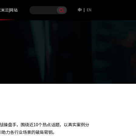
中
EN
C米兰|网站
！
战操盘手，围绕近10个热点话题，以真实案例分
I助力各行业场景的破局密钥。