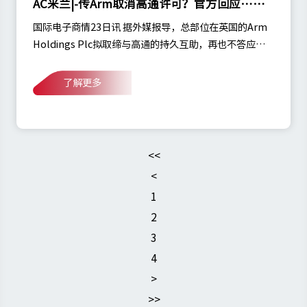
AC米兰|-传Arm取消高通许可？官方回应……
国际电子商情23日讯 据外媒报导，总部位在英国的Arm
Holdings Plc拟取缔与高通的持久互助，再也不答应高
通利用Arm的常识产权来设计芯片。对于此，高通及Arm
两边也都赐与了倔强的答复……
了解更多
<<
<
1
2
3
4
>
>>